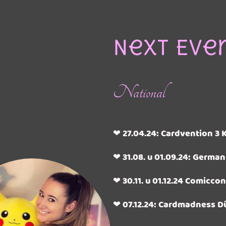
Next Even
National
❤ 27.04.24: Cardvention 3 
❤ 31.08. u 01.09.24: Germa
❤ 30.11. u 01.12.24 Comiccon
❤ 07.12.24: Cardmadness D